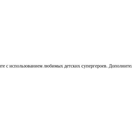
c
нате с использованием любимых детских
упергероев. Дополните