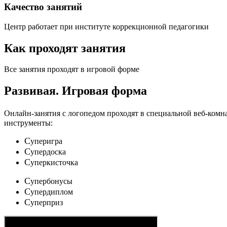
Качество занятий
Центр работает при институте коррекционной педагогики
Как проходят занятия
Все занятия проходят в игровой форме
Развивая.
Игровая форма
Онлайн-занятия с логопедом проходят в специальной веб-ком
инструменты:
C
уперигра
C
упердоска
C
уперкисточка
C
упербонусы
C
упердиплом
C
уперприз