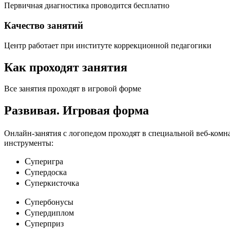
Первичная диагностика проводится бесплатно
Качество занятий
Центр работает при институте коррекционной педагогики
Как проходят занятия
Все занятия проходят в игровой форме
Развивая.
Игровая форма
Онлайн-занятия с логопедом проходят в специальной веб-ком
инструменты:
C
уперигра
C
упердоска
C
уперкисточка
C
упербонусы
C
упердиплом
C
уперприз