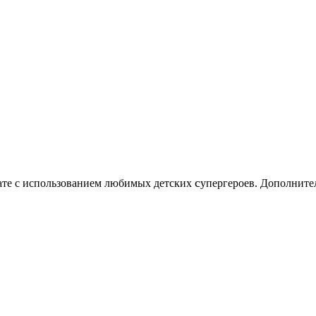
c
нате с использованием любимых детских
упергероев. Дополните