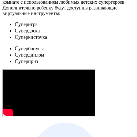
c
комнате с использованием любимых детских
упергероев.
Дополнительно ребенку будут доступны развивающие
виртуальные инструменты:
C
уперигра
C
упердоска
C
уперкисточка
C
упербонусы
C
упердиплом
C
уперприз