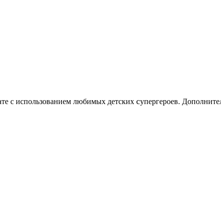
c
нате с использованием любимых детских
упергероев. Дополните