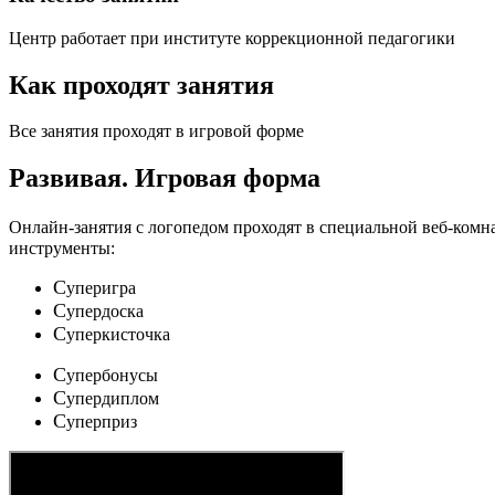
Центр работает при институте коррекционной педагогики
Как проходят занятия
Все занятия проходят в игровой форме
Развивая.
Игровая форма
Онлайн-занятия с логопедом проходят в специальной веб-ком
инструменты:
C
уперигра
C
упердоска
C
уперкисточка
C
упербонусы
C
упердиплом
C
уперприз