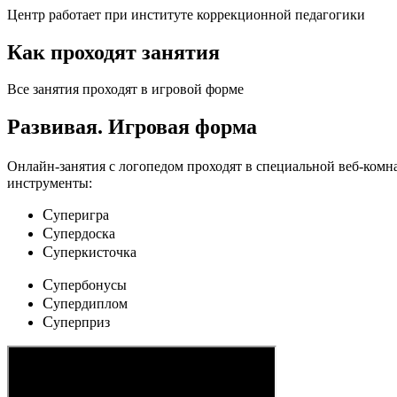
Центр работает при институте коррекционной педагогики
Как проходят занятия
Все занятия проходят в игровой форме
Развивая.
Игровая форма
Онлайн-занятия с логопедом проходят в специальной веб-ком
инструменты:
C
уперигра
C
упердоска
C
уперкисточка
C
упербонусы
C
упердиплом
C
уперприз