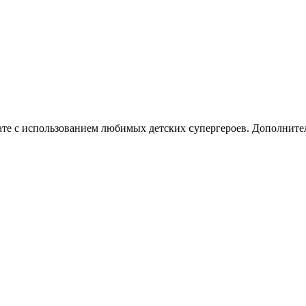
c
нате с использованием любимых детских
упергероев. Дополните