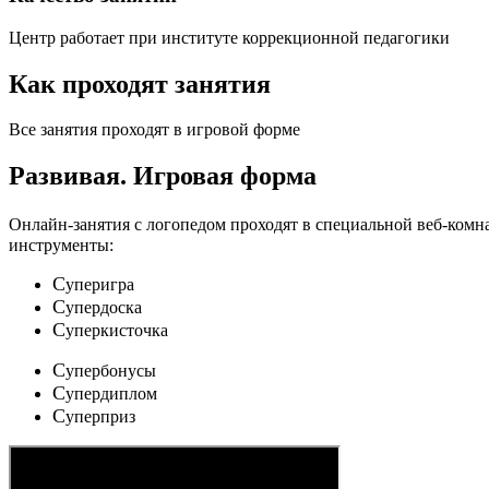
Центр работает при институте коррекционной педагогики
Как проходят занятия
Все занятия проходят в игровой форме
Развивая.
Игровая форма
Онлайн-занятия с логопедом проходят в специальной веб-ком
инструменты:
C
уперигра
C
упердоска
C
уперкисточка
C
упербонусы
C
упердиплом
C
уперприз