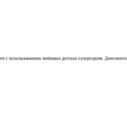
c
нате с использованием любимых детских
упергероев. Дополните