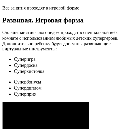
Все занятия проходят в игровой форме
Развивая.
Игровая форма
Онлайн-занятия с логопедом проходят в специальной веб-
c
комнате с использованием любимых детских
упергероев.
Дополнительно ребенку будут доступны развивающие
виртуальные инструменты:
C
уперигра
C
упердоска
C
уперкисточка
C
упербонусы
C
упердиплом
C
уперприз