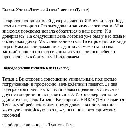
Галина. Ученик Людмила 3 года 5 месяцев (Туапсе)
Невролог поставил моей дочери диагноз ЗРР, в три года Люда
почти не говорила. Рекомендовали занятия с логопедом. Моя
знакомая порекомендовала обратиться в ваш центр, И я
доверилась. На следующий день логопед уже был у нас дома и
обследовал дочку. Мы стали заниматься. Все проходило в виде
игры. Нам давали домашние задания . С момента начала
зантяий прошло полгода и Люда из молчаливого ребенка
превратилась в болтушку. Продолжаем.
Надежда ученик Виталик 6 лет (Туапсе)
Татьяна Викторовна совершенно уникальный, полностью
погруженный в профессию, великолепный педагог. За два
года работы с ней, мы к шести годам справились с тем, что
другие говорили не исправить и к 7. И это совершенно не
удивительно, ведь Татьяна Викторовна НИКОГДА не сдается.
Теперь мой ребенок может претендовать на поступление в
хорошую английскую школу – у него нет логопедических
проблем!
Свободные логопеды - Туапсе -
Есть