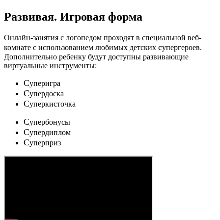
Развивая.
Игровая форма
Онлайн-занятия с логопедом проходят в специальной веб-
c
комнате с использованием любимых детских
упергероев.
Дополнительно ребенку будут доступны развивающие
виртуальные инструменты:
C
уперигра
C
упердоска
C
уперкисточка
C
упербонусы
C
упердиплом
C
уперприз