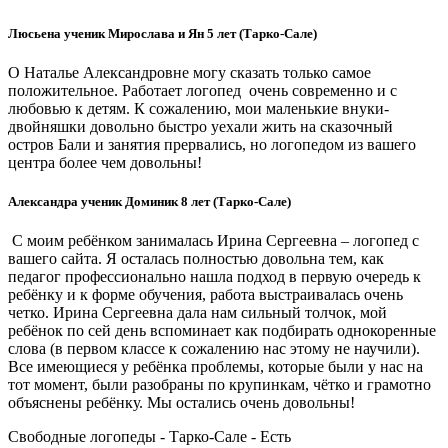
Люсьена ученик Мирослава и Ян 5 лет (Тарко-Сале)
О Наталье Александровне могу сказать только самое
положительное. Работает логопед очень современно и с
любовью к детям. К сожалению, мои маленькие внуки-
двойняшки довольно быстро уехали жить на сказочный
остров Бали и занятия прервались, но логопедом из вашего
центра более чем довольны!
Александра ученик Доминик 8 лет (Тарко-Сале)
С моим ребёнком занималась Ирина Сергеевна – логопед с
вашего сайта. Я осталась полностью довольна тем, как
педагог профессионально нашла подход в первую очередь к
ребёнку и к форме обучения, работа выстраивалась очень
четко. Ирина Сергеевна дала нам сильный толчок, мой
ребёнок по сей день вспоминает как подбирать однокоренные
слова (в первом классе к сожалению нас этому не научили).
Все имеющиеся у ребёнка проблемы, которые были у нас на
тот момент, были разобраны по крупинкам, чётко и грамотно
объяснены ребёнку. Мы остались очень довольны!
Свободные логопеды - Тарко-Сале -
Есть