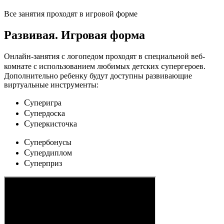
Все занятия проходят в игровой форме
Развивая.
Игровая форма
Онлайн-занятия с логопедом проходят в специальной веб-
c
комнате с использованием любимых детских
упергероев.
Дополнительно ребенку будут доступны развивающие
виртуальные инструменты:
C
уперигра
C
упердоска
C
уперкисточка
C
упербонусы
C
упердиплом
C
уперприз