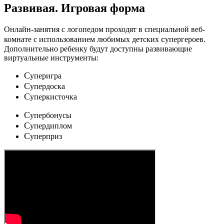
Развивая.
Игровая форма
Онлайн-занятия с логопедом проходят в специальной веб-
c
комнате с использованием любимых детских
упергероев.
Дополнительно ребенку будут доступны развивающие
виртуальные инструменты:
C
уперигра
C
упердоска
C
уперкисточка
C
упербонусы
C
упердиплом
C
уперприз