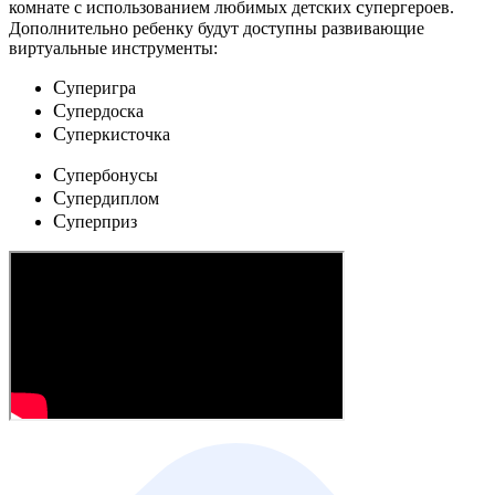
c
комнате с использованием любимых детских
упергероев.
Дополнительно ребенку будут доступны развивающие
виртуальные инструменты:
C
уперигра
C
упердоска
C
уперкисточка
C
упербонусы
C
упердиплом
C
уперприз