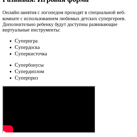
Онлайн-занятия с логопедом проходят в специальной веб-
c
комнате с использованием любимых детских
упергероев.
Дополнительно ребенку будут доступны развивающие
виртуальные инструменты:
C
уперигра
C
упердоска
C
уперкисточка
C
упербонусы
C
упердиплом
C
уперприз