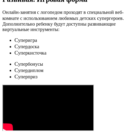
Онлайн-занятия с логопедом проходят в специальной веб-
c
комнате с использованием любимых детских
упергероев.
Дополнительно ребенку будут доступны развивающие
виртуальные инструменты:
C
уперигра
C
упердоска
C
уперкисточка
C
упербонусы
C
упердиплом
C
уперприз