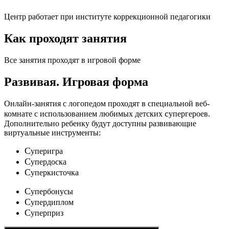
Центр работает при институте коррекционной педагогики
Как проходят занятия
Все занятия проходят в игровой форме
Развивая.
Игровая форма
Онлайн-занятия с логопедом проходят в специальной веб-
c
комнате с использованием любимых детских
упергероев.
Дополнительно ребенку будут доступны развивающие
виртуальные инструменты:
C
уперигра
C
упердоска
C
уперкисточка
C
упербонусы
C
упердиплом
C
уперприз