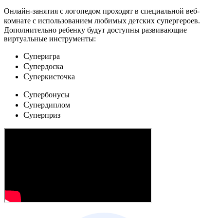
Онлайн-занятия с логопедом проходят в специальной веб-
c
комнате с использованием любимых детских
упергероев.
Дополнительно ребенку будут доступны развивающие
виртуальные инструменты:
C
уперигра
C
упердоска
C
уперкисточка
C
упербонусы
C
упердиплом
C
уперприз