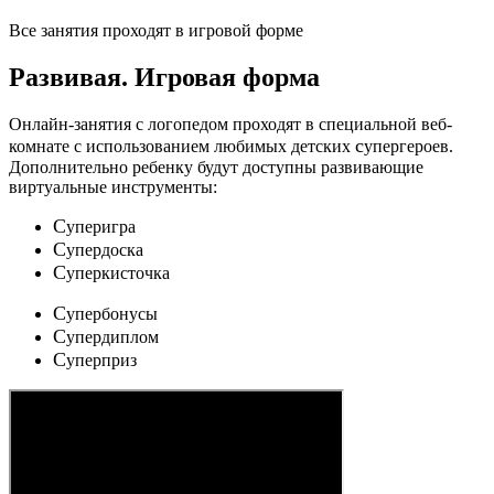
Все занятия проходят в игровой форме
Развивая.
Игровая форма
Онлайн-занятия с логопедом проходят в специальной веб-
c
комнате с использованием любимых детских
упергероев.
Дополнительно ребенку будут доступны развивающие
виртуальные инструменты:
C
уперигра
C
упердоска
C
уперкисточка
C
упербонусы
C
упердиплом
C
уперприз