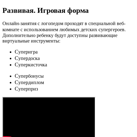
Развивая.
Игровая форма
Онлайн-занятия с логопедом проходят в специальной веб-
c
комнате с использованием любимых детских
упергероев.
Дополнительно ребенку будут доступны развивающие
виртуальные инструменты:
C
уперигра
C
упердоска
C
уперкисточка
C
упербонусы
C
упердиплом
C
уперприз