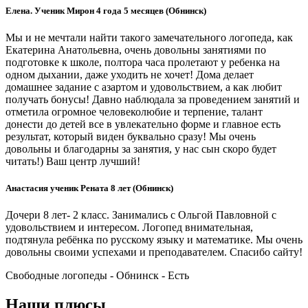
Елена. Ученик Мирон 4 года 5 месяцев (Обнинск)
Мы и не мечтали найти такого замечательного логопеда, как
Екатерина Анатольевна, очень довольны занятиями по
подготовке к школе, полтора часа пролетают у ребенка на
одном дыхании, даже уходить не хочет! Дома делает
домашнее задание с азартом и удовольствием, а как любит
получать бонусы! Давно наблюдала за проведением занятий и
отметила огромное человеколюбие и терпение, талант
донести до детей все в увлекательно форме и главное есть
результат, который виден буквально сразу! Мы очень
довольны и благодарны за занятия, у нас сын скоро будет
читать!) Ваш центр лучший!
Анастасия ученик Рената 8 лет (Обнинск)
Дочери 8 лет- 2 класс. Занимались с Ольгой Павловной с
удовольствием и интересом. Логопед внимательная,
подтянула ребёнка по русскому языку и математике. Мы очень
довольны своими успехами и преподавателем. Спасибо сайту!
Свободные логопеды - Обнинск -
Есть
Наши плюсы