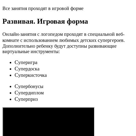
Все занятия проходят в игровой форме
Развивая.
Игровая форма
Онлайн-занятия с логопедом проходят в специальной веб-
c
комнате с использованием любимых детских
упергероев.
Дополнительно ребенку будут доступны развивающие
виртуальные инструменты:
C
уперигра
C
упердоска
C
уперкисточка
C
упербонусы
C
упердиплом
C
уперприз