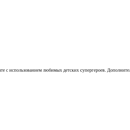
c
нате с использованием любимых детских
упергероев. Дополните