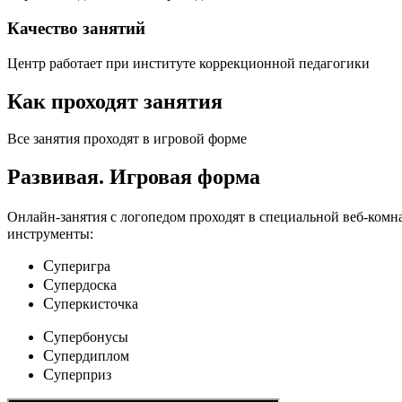
Качество занятий
Центр работает при институте коррекционной педагогики
Как проходят занятия
Все занятия проходят в игровой форме
Развивая.
Игровая форма
Онлайн-занятия с логопедом проходят в специальной веб-ком
инструменты:
C
уперигра
C
упердоска
C
уперкисточка
C
упербонусы
C
упердиплом
C
уперприз