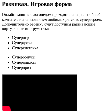
Развивая.
Игровая форма
Онлайн-занятия с логопедом проходят в специальной веб-
c
комнате с использованием любимых детских
упергероев.
Дополнительно ребенку будут доступны развивающие
виртуальные инструменты:
C
уперигра
C
упердоска
C
уперкисточка
C
упербонусы
C
упердиплом
C
уперприз