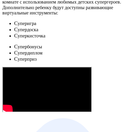
c
комнате с использованием любимых детских
упергероев.
Дополнительно ребенку будут доступны развивающие
виртуальные инструменты:
C
уперигра
C
упердоска
C
уперкисточка
C
упербонусы
C
упердиплом
C
уперприз