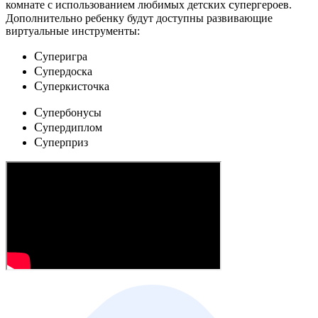
c
комнате с использованием любимых детских
упергероев.
Дополнительно ребенку будут доступны развивающие
виртуальные инструменты:
C
уперигра
C
упердоска
C
уперкисточка
C
упербонусы
C
упердиплом
C
уперприз