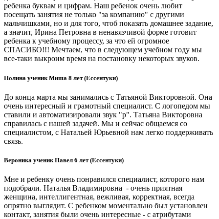
ребенка буквам и цифрам. Наш ребенок очень любит
посещать занятия не только "за компанию" с другими
мальчишками, но и для того, чтоб показать домашнее задание,
а значит, Ирина Петровна в ненавязчивой форме готовит
ребенка к учебному процессу, за что ей огромное
СПАСИБО!!! Мечтаем, что в следующем учебном году мы
все-таки выкроим время на постановку некоторых звуков.
Полина ученик Миша 8 лет (Ессентуки)
До конца марта мы занимались с Татьяной Викторовной. Она
очень интересный и грамотный специалист. С логопедом мы
ставили и автоматизировали звук "р". Татьяна Викторовна
справилась с нашей задачей. Мы и сейчас общаемся со
специалистом, с Натальей Юрьевной нам легко поддерживать
связь.
Вероника ученик Павел 6 лет (Ессентуки)
Мне и ребенку очень понравился специалист, которого нам
подобрали. Наталья Владимировна - очень приятная
женщина, интеллигентная, вежливая, корректная, всегда
опрятно выглядит. С ребенком моментально был установлен
контакт, занятия были очень интересные - с атрибутами