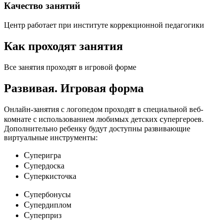
Качество занятий
Центр работает при институте коррекционной педагогики
Как проходят занятия
Все занятия проходят в игровой форме
Развивая.
Игровая форма
Онлайн-занятия с логопедом проходят в специальной веб-
c
комнате с использованием любимых детских
упергероев.
Дополнительно ребенку будут доступны развивающие
виртуальные инструменты:
C
уперигра
C
упердоска
C
уперкисточка
C
упербонусы
C
упердиплом
C
уперприз