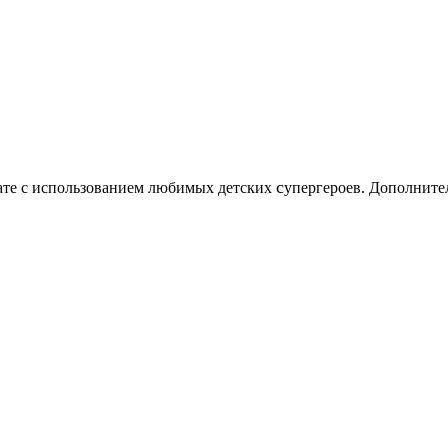
c
нате с использованием любимых детских
упергероев. Дополните