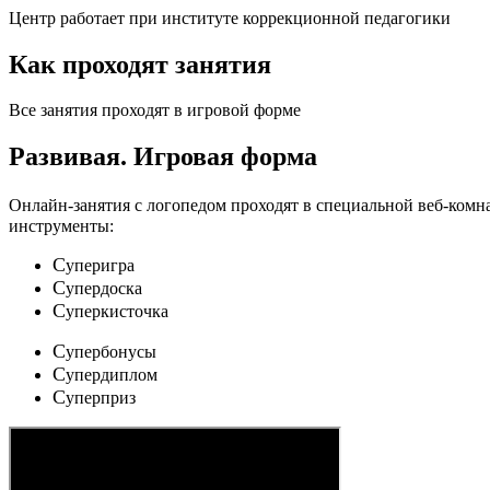
Центр работает при институте коррекционной педагогики
Как проходят занятия
Все занятия проходят в игровой форме
Развивая.
Игровая форма
Онлайн-занятия с логопедом проходят в специальной веб-ком
инструменты:
C
уперигра
C
упердоска
C
уперкисточка
C
упербонусы
C
упердиплом
C
уперприз