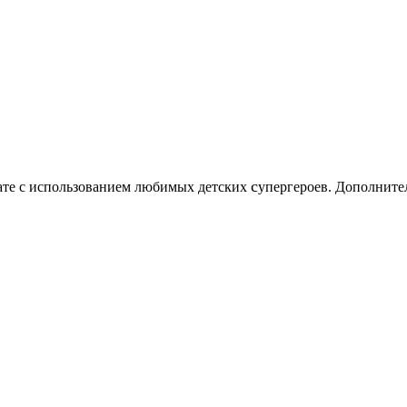
c
нате с использованием любимых детских
упергероев. Дополните