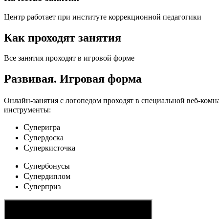
Центр работает при институте коррекционной педагогики
Как проходят занятия
Все занятия проходят в игровой форме
Развивая.
Игровая форма
Онлайн-занятия с логопедом проходят в специальной веб-ком
инструменты:
C
уперигра
C
упердоска
C
уперкисточка
C
упербонусы
C
упердиплом
C
уперприз