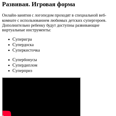
Развивая.
Игровая форма
Онлайн-занятия с логопедом проходят в специальной веб-
c
комнате с использованием любимых детских
упергероев.
Дополнительно ребенку будут доступны развивающие
виртуальные инструменты:
C
уперигра
C
упердоска
C
уперкисточка
C
упербонусы
C
упердиплом
C
уперприз