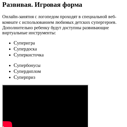
Развивая.
Игровая форма
Онлайн-занятия с логопедом проходят в специальной веб-
c
комнате с использованием любимых детских
упергероев.
Дополнительно ребенку будут доступны развивающие
виртуальные инструменты:
C
уперигра
C
упердоска
C
уперкисточка
C
упербонусы
C
упердиплом
C
уперприз