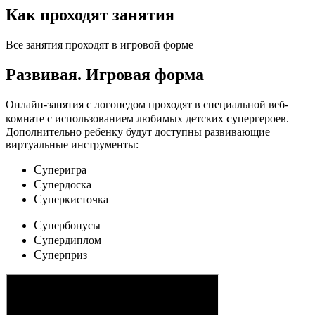
Как проходят занятия
Все занятия проходят в игровой форме
Развивая.
Игровая форма
Онлайн-занятия с логопедом проходят в специальной веб-
c
комнате с использованием любимых детских
упергероев.
Дополнительно ребенку будут доступны развивающие
виртуальные инструменты:
C
уперигра
C
упердоска
C
уперкисточка
C
упербонусы
C
упердиплом
C
уперприз