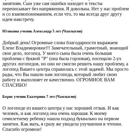
занятиям. Сын уже сам ошибки находит и тексты
переписывает без напряжения. Я довольна. Нет у нас проблем
и со взаимопониманием, если что, то мы всегда друг другу
идем навстречу.
Юлианна ученик Александр 5 лет (Чаплыгин)
Добрый день! Огромные слова благодарности выражаем
Елене Владимировне!!! Замечательный, грамотный, знающий
свое дело, логопед. У моего сына была очень большая
проблема с буквой "Р" (она была горловая), посещали 2-ух
других логопедов, но они не смогли решить нашу проблему, а
логопед Вашего центра справилась с этой задачей. Мы просто
рады, что Вы нашли нам логопеда, который любит свою
работу и выполняет ее качественно. ОГРОМНОЕ ВАМ
СПАСИБО!
Борис ученик Екатерина 7 лет (Чаплыгин)
О логопеде из вашего центра у нас хороший отзыв. И как
человек, и как логопед она очень хорошая. К моему
семилетнему ребенку нашла подход буквально на первом
занятии. Как мать, я сразу же увидела улучшения в чтении.
Спасибо огромное!