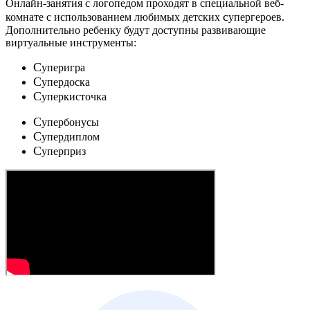
Онлайн-занятия с логопедом проходят в специальной веб-
c
комнате с использованием любимых детских
упергероев.
Дополнительно ребенку будут доступны развивающие
виртуальные инструменты:
C
уперигра
C
упердоска
C
уперкисточка
C
упербонусы
C
упердиплом
C
уперприз