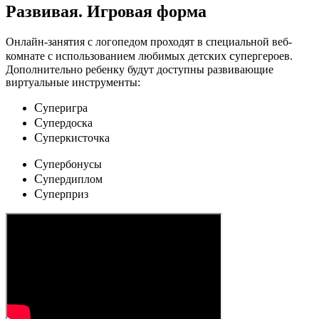
Развивая.
Игровая форма
Онлайн-занятия с логопедом проходят в специальной веб-
c
комнате с использованием любимых детских
упергероев.
Дополнительно ребенку будут доступны развивающие
виртуальные инструменты:
C
уперигра
C
упердоска
C
уперкисточка
C
упербонусы
C
упердиплом
C
уперприз