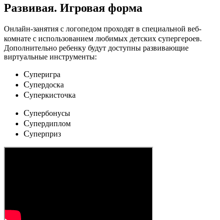
Развивая.
Игровая форма
Онлайн-занятия с логопедом проходят в специальной веб-
c
комнате с использованием любимых детских
упергероев.
Дополнительно ребенку будут доступны развивающие
виртуальные инструменты:
C
уперигра
C
упердоска
C
уперкисточка
C
упербонусы
C
упердиплом
C
уперприз