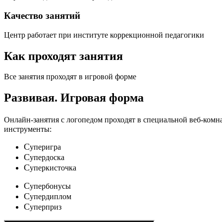
Качество занятий
Центр работает при институте коррекционной педагогики
Как проходят занятия
Все занятия проходят в игровой форме
Развивая.
Игровая форма
Онлайн-занятия с логопедом проходят в специальной веб-ком
инструменты:
C
уперигра
C
упердоска
C
уперкисточка
C
упербонусы
C
упердиплом
C
уперприз