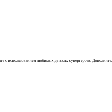
c
нате с использованием любимых детских
упергероев. Дополните