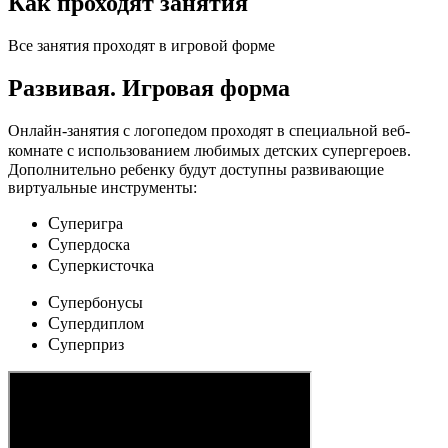
Как проходят занятия
Все занятия проходят в игровой форме
Развивая.
Игровая форма
Онлайн-занятия с логопедом проходят в специальной веб-
c
комнате с использованием любимых детских
упергероев.
Дополнительно ребенку будут доступны развивающие
виртуальные инструменты:
C
уперигра
C
упердоска
C
уперкисточка
C
упербонусы
C
упердиплом
C
уперприз